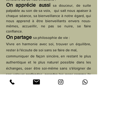
On apprécie aussi
sa douceur, de suite
palpable au son de sa voix, qui sait nous apaiser à
chaque séance, sa bienveillance à notre égard, qui
nous apprend à être bienveillants envers nous-
mêmes, accueillir, ne pas se nuire, se faire
confiance.
On partage
sa philosophie de vie :
Vivre en harmonie avec soi, trouver un équilibre,
rester à l'écoute de soi sans se faire de mal,
communiquer de façon sincère, en restant le plus
authentique et le plus naturel possible dans les
échanges, oser être soi-même sans s'éloigner de
ses valeurs profondes, prendre les gens comme ils
sont sans essayer de les changer,
bref on a envie de vous la faire
connaître...
Pensez au
yoga,