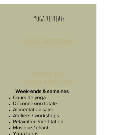
yoga
retreats
YOGA SESSIONS
RETRAITES
YOGA &
NATURE
Week-ends & semaines
Cours de yoga
Déconnexion totale
Alimentation saine
Ateliers / workshops
Relaxation /méditation
Musique / chant
Yoga tapas