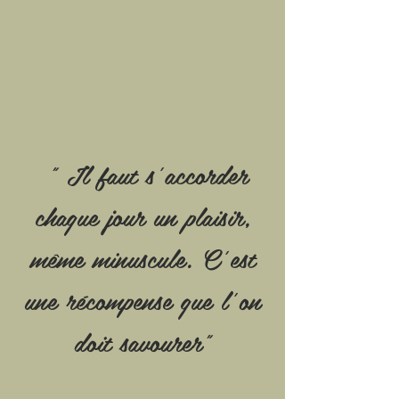
" Il faut s’accorder
chaque jour un plaisir,
même minuscule. C’est
une récompense que l’on
doit savourer"