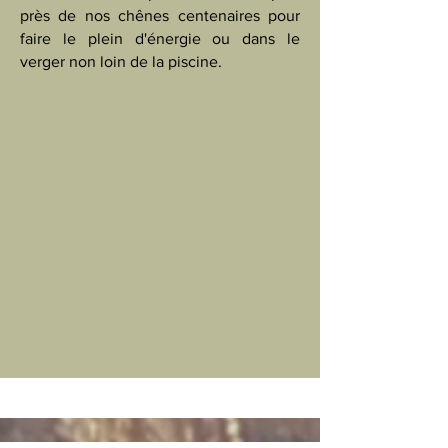
près de nos chênes centenaires pour
faire le plein d'énergie ou dans le
verger non loin de la piscine.