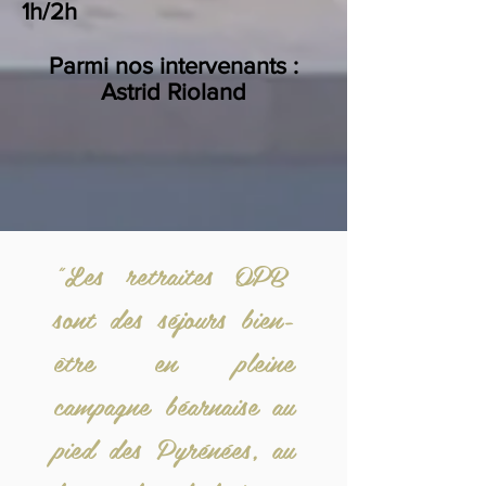
1h/2h
Parmi nos intervenants :
Astrid Rioland
"Les retraites OPB
sont des séjours bien-
être en pleine
campagne béarnaise au
pied des Pyrénées, au