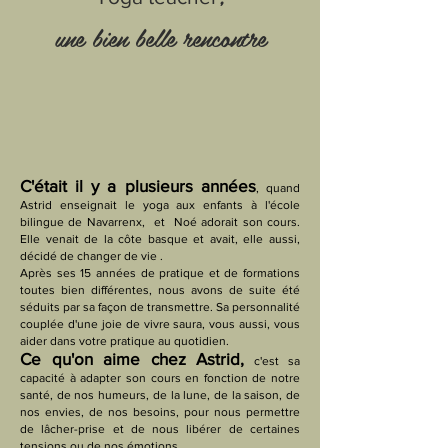
une bien belle rencontre
C'était il y a plusieurs années
, quand
Astrid enseignait le yoga aux enfants à l'école
bilingue de Navarrenx, et Noé adorait son cours.
Elle venait de la côte basque et avait, elle aussi,
décidé de changer de vie .
Après ses 15 années de pratique et de formations
toutes bien différentes, nous avons de suite été
séduits par sa façon de transmettre. Sa personnalité
couplée d'une joie de vivre saura, vous aussi, vous
aider dans votre pratique au quotidien.
Ce qu'on aime chez Astrid,
c'est sa
capacité à adapter son cours en fonction de notre
santé, de nos humeurs, de la lune, de la saison, de
nos envies, de nos besoins, pour nous permettre
de lâcher-prise et de nous libérer de certaines
tensions ou de nos émotions .