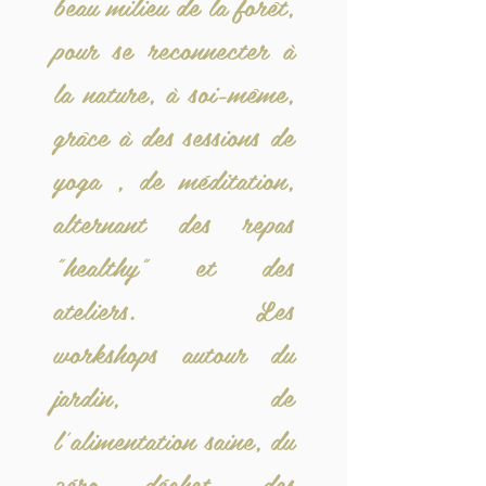
beau milieu de la forêt,
pour se reconnecter à
la nature, à soi-même,
grâce à des sessions de
yoga , de méditation,
alternant des repas
"healthy" et des
ateliers. Les
workshops autour du
jardin, de
l'alimentation saine, du
zéro déchet, des