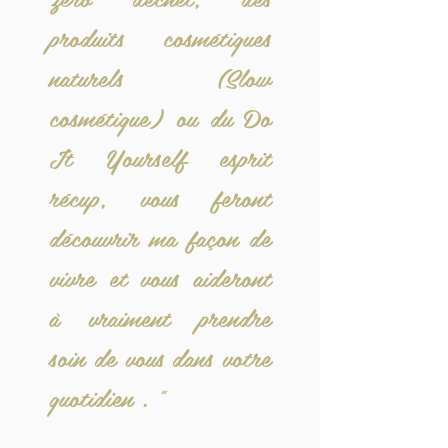
produits cosmétiques
naturels (Slow
cosmétique) ou du Do
It Yourself esprit
récup, vous feront
découvrir ma façon de
vivre et vous aideront
à vraiment prendre
soin de vous dans votre
quotidien . "