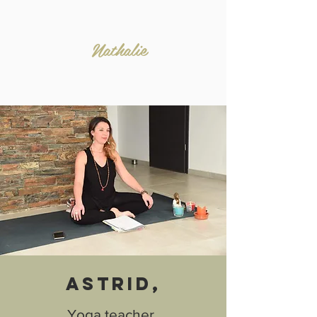
Nathalie
ASTRID
,
,
Yoga teacher