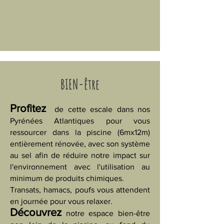
BIEN-être
Profitez
de cette escale dans nos
Pyrénées Atlantiques pour vous
ressourcer dans la piscine (6mx12m)
entièrement rénovée, avec son système
au sel afin de réduire notre impact sur
l'environnement avec l'utilisation au
minimum de produits chimiques.
Transats, hamacs, poufs vous attendent
en journée pour vous relaxer.
Découvrez
notre espace bien-être