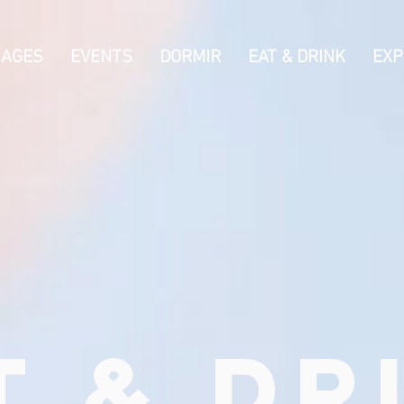
IAGES
EVENTS
DORMIR
EAT & DRINK
EXP
T & DR