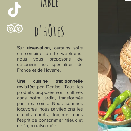
Table
d'hôtes
Sur réservation,
certains soirs
en semaine ou le week-end,
nous vous proposons de
découvrir nos spécialités de
France et de Navarre.
PETIT Déjeun
Une cuisine traditionnelle
revisitée
par Denise. Tous les
produits proposés sont cultivés
I
l sera servi
dans le loft
, dans l'atelier
au coin du feu
o
dans notre jardin, transformés
par nos soins. Nous sommes
plein air,
sur la terrasse
, vue sur le verger, selon vos envi
locavores, nous privilégions les
en fonction des saisons. Laissez- vous surprendre par
Ir
circuits courts, toujours dans
Marie-Louise
, nos adorables brebis d'Ouessant !
l'esprit de consommer mieux et
de façon raisonnée.