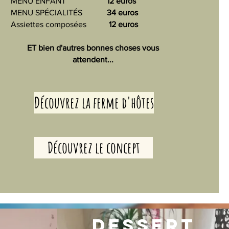
MENU ENFANT
12 euros
MENU SPÉCIALITÉS
34 euros
Assiettes composées
12 euros
ET bien d'autres bonnes choses vous
attendent...
Découvrez la ferme d'hôtes
Découvrez le concept
DESSERT