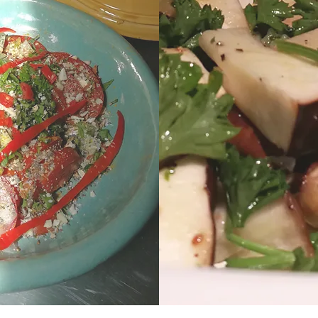
e" by
jus de
 , le
 vous
ment
ergie
s des
 amis
ns de
rent
,
lités