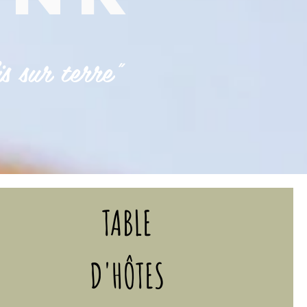
is sur terre"
TABLE
D'HÔTES