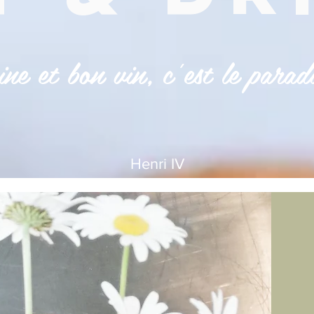
ne et bon vin, c'est le parad
Henri IV