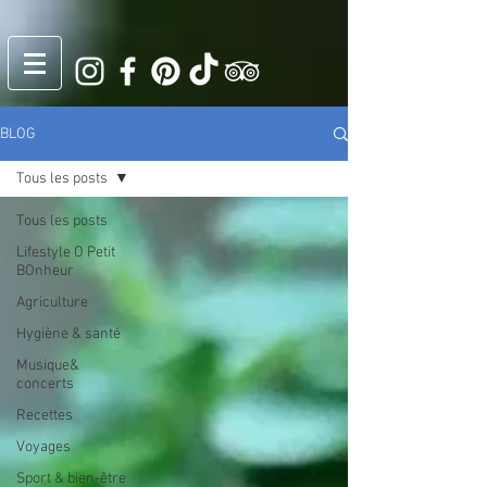
BLOG
Tous les posts
Tous les posts
Lifestyle O Petit
BOnheur
Agriculture
Hygiène & santé
Musique&
concerts
Recettes
Voyages
Sport & bien-être