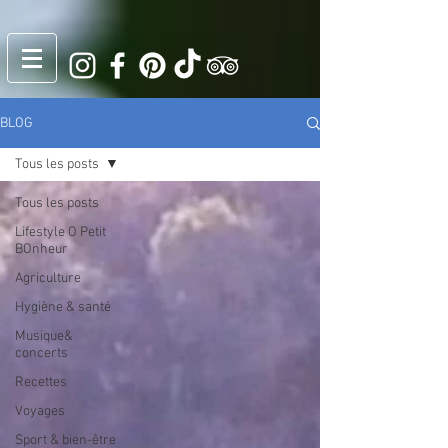
BLOG
Tous les posts
Tous les posts
Lifestyle O Petit
BOnheur
Agriculture
Hygiène & santé
Musique&
concerts
Recettes
Voyages
Sport & bien-être