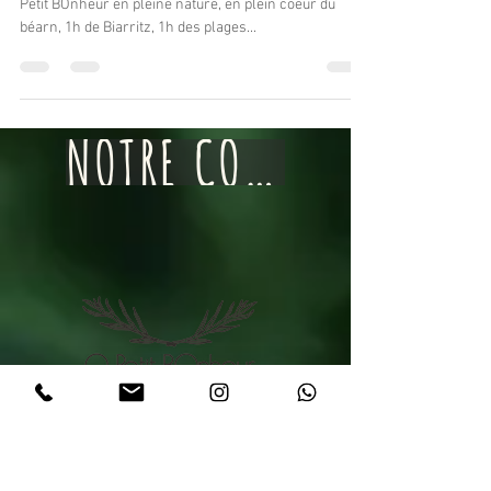
RencontrENT"
Bienvenue dans l'univers enchanteur du domaine O
Petit BOnheur en pleine nature, en plein coeur du
béarn, 1h de Biarritz, 1h des plages...
NOTRE CONCEPT