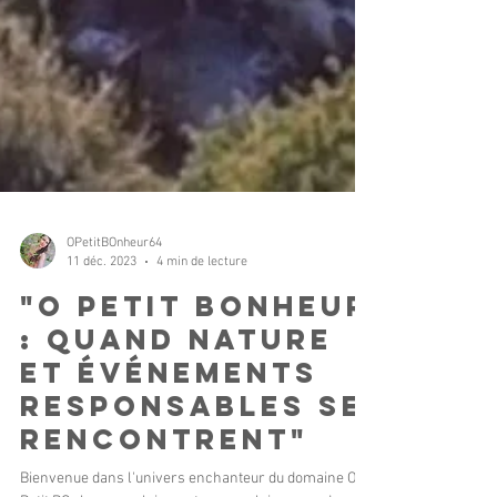
OPetitBOnheur64
11 déc. 2023
4 min de lecture
"O Petit BOnheur
: Quand Nature
et Événements
Responsables se