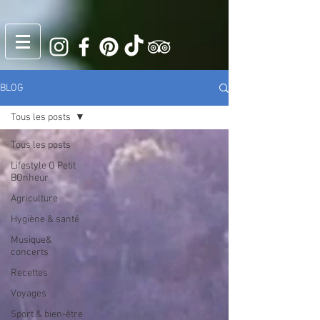
BLOG
Tous les posts
Tous les posts
Lifestyle O Petit
BOnheur
Agriculture
Hygiène & santé
Musique&
concerts
Recettes
Voyages
Sport & bien-être