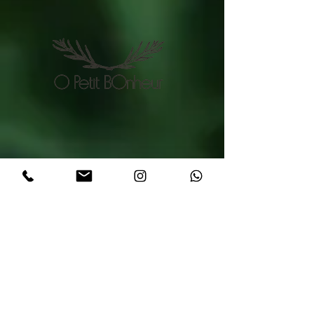
Le domaine
O PETIT BONHEUR
Le concept
Petite histoire